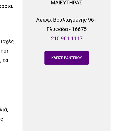
ΜΑΙΕΥΤΗΡΑΣ
ρροια.
Λεωφ. Βουλιαγμένης 96 -
Γλυφάδα - 16675
210 961 1117
ριοχές
θηση
ΚΛΕΙΣΕ ΡΑΝΤΕΒΟΥ
, τα
λιά,
ες