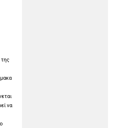
 της
ρμακα
νεται
εί να
ο