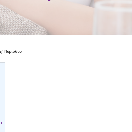
χή Περιόδου
α