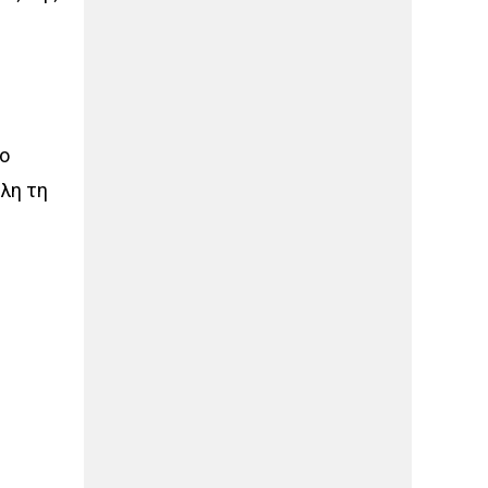
ιο
όλη τη