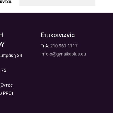
ύνται.
ΛΗ
Επικοινωνία
ΟΥ
Τηλ:
210 961 1117
info-x@gynaikaplus.eu
αμπράκη 34
 75
(Εντός
υ PPC)