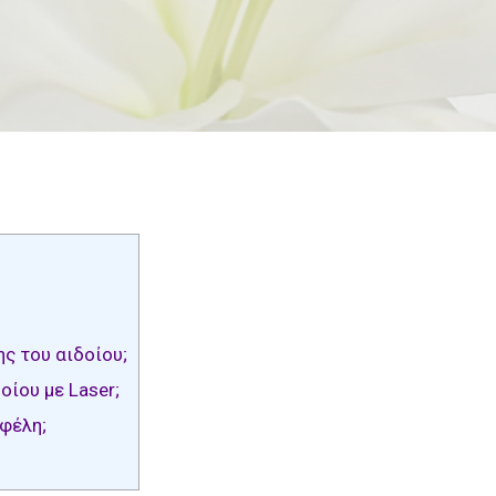
ς του αιδοίου;
οίου με Laser;
οφέλη;