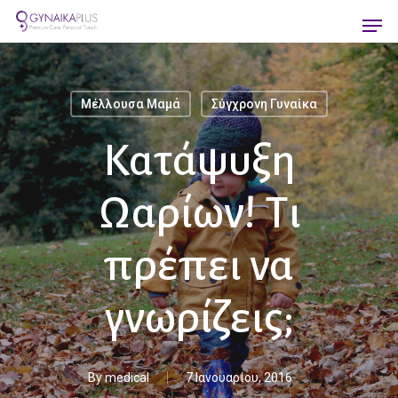
Skip
Men
to
main
content
Μέλλουσα Μαμά
Σύγχρονη Γυναίκα
Κατάψυξη
Ωαρίων! Τι
πρέπει να
γνωρίζεις;
By
medical
7 Ιανουαρίου, 2016