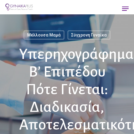
Skip
Men
to
main
content
Μέλλουσα Μαμά
Σύγχρονη Γυναίκα
Υπερηχογράφημα
Β’ Επιπέδου
Πότε Γίνεται:
Διαδικασία,
Αποτελεσματικότ