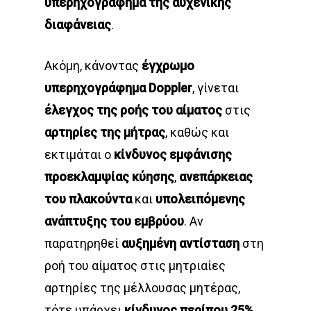
υπερηχογράφημα της αυχενικής
διαφάνειας
.
Ακόμη, κάνοντας
έγχρωμο
υπερηχογράφημα Doppler
, γίνεται
έλεγχος της ροής του αίματος
στις
αρτηρίες της μήτρας
, καθώς και
εκτιμάται ο
κίνδυνος εμφάνισης
προεκλαμψίας κύησης
,
ανεπάρκειας
του πλακούντα
και
υπολειπόμενης
ανάπτυξης του εμβρύου
. Αν
παρατηρηθεί
αυξημένη αντίσταση
στη
ροή του αίματος στις μητριαίες
αρτηρίες της μέλλουσας μητέρας,
τότε υπάρχει
κίνδυνος περίπου 25%