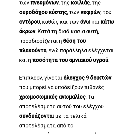
των
πνευμόνων
, της
κοιλιάς
, της
ουροδόχου κύστης
, των
νεφρών
, του
εντέρου
, καθώς και των
άνω
και
κάτω
άκρων
. Κατά τη διαδικασία αυτή,
προσδιορίζεται η
θέση του
πλακούντα
, ενώ παράλληλα ελέγχεται
και η
ποσότητα του αμνιακού υγρού
.
Επιπλέον, γίνεται
έλεγχος 9 δεικτών
που μπορεί να υποδείξουν πιθανές
χρωμοσωμικές ανωμαλίες
. Τα
αποτελέσματα αυτού του ελέγχου
συνδυάζονται
με τα τελικά
αποτελέσματα από το