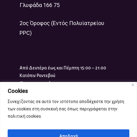
Γλυφάδα 166 75
2ος Όροφος (Εντός Πολυϊατρείου
PPC)
Από Δευτέρα έως και Πέμπτη 15:00 – 21:00
Κατόπιν Ραντεβού
Επικοινωνία
Cookies
Τηλ:
210 961 1117
Συνεχίζοντας σε αυτό τον ιστότοπο αποδέχεστε την χρήση
info-x@gynaikaplus.eu
των cookies στη συσκευή σας όπως περιγράφεται στην
πολιτική cookies.
Copyright 2021 gynaikaplus.eu |
Αποδοχή