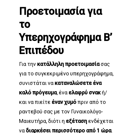
Προετοιμασία για
το
Υπερηχογράφημα Β’
Επιπέδου
Για την
κατάλληλη προετοιμασία
σας
για το συγκεκριμένο υπερηχογράφημα,
συνιστάται να
καταναλώσετε ένα
καλό πρόγευμα
, ένα
ελαφρύ σνακ
ή/
και να πιείτε
έναν χυμό
πριν από το
ραντεβού σας με τον Γυναικολόγο-
Μαιευτήρα, διότι η
εξέταση
ενδέχεται
να
διαρκέσει περισσότερο από 1 ώρα
.