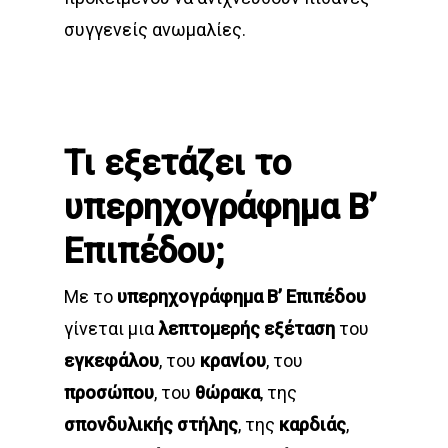
συγγενείς ανωμαλίες.
Τι εξετάζει το
υπερηχογράφημα Β’
Επιπέδου;
Με το
υπερηχογράφημα Β’ Επιπέδου
γίνεται μια
λεπτομερής εξέταση
του
εγκεφάλου
, του
κρανίου
, του
προσώπου
, του
θώρακα
, της
σπονδυλικής στήλης
, της
καρδιάς
,