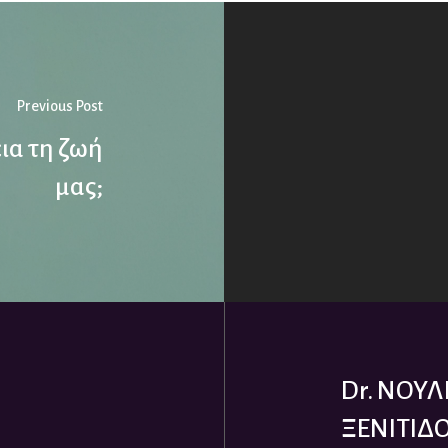
Previous Post
ια τη ζωή
μας;
Dr. ΝΟΥ
ΞΕΝΙΤΙΔ