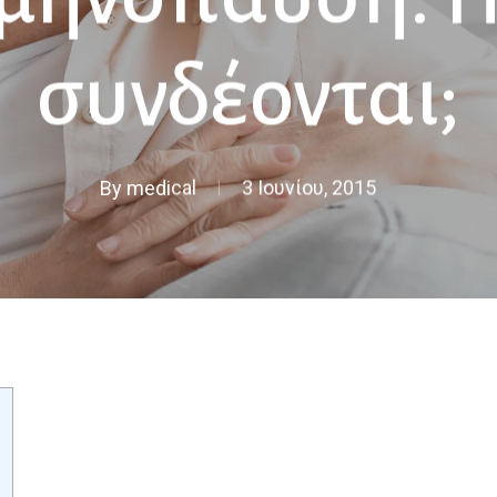
συνδέονται;
By
medical
3 Ιουνίου, 2015
η