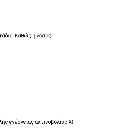
άδια. Καθώς η νόσος
ής ενέργειας ακτινοβολίας Χ).