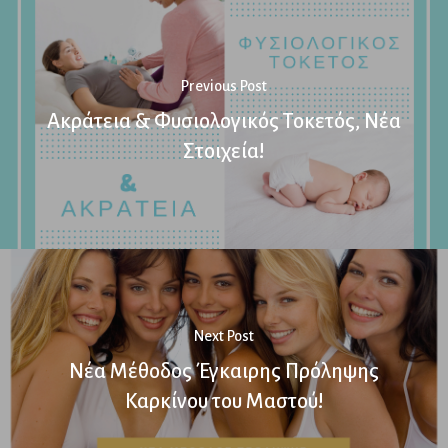
Previous Post
Ακράτεια & Φυσιολογικός Τοκετός, Νέα
Στοιχεία!
Next Post
Νέα Μέθοδος Έγκαιρης Πρόληψης
Καρκίνου του Μαστού!