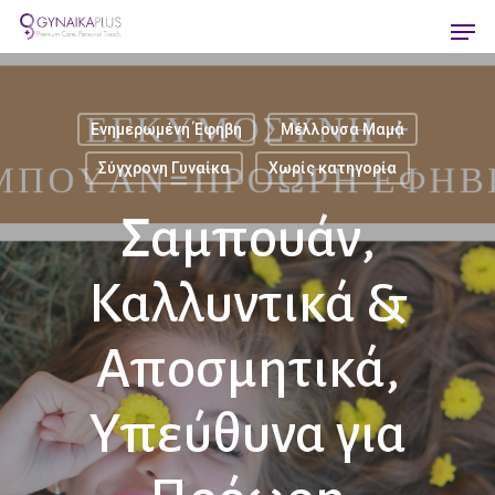
Skip
Men
to
main
content
Ενημερωμένη Έφηβη
Μέλλουσα Μαμά
Σύγχρονη Γυναίκα
Χωρίς κατηγορία
Σαμπουάν,
Καλλυντικά &
Αποσμητικά,
Υπεύθυνα για