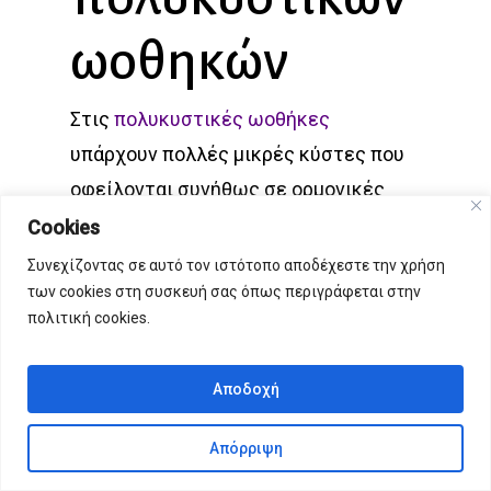
ωοθηκών
Στις
πολυκυστικές ωοθήκες
υπάρχουν πολλές μικρές κύστες που
οφείλονται συνήθως σε ορμονικές
διαταραχές. Αυτές χαρακτηρίζονται
Cookies
από διαταραχές της περιόδου,
Συνεχίζοντας σε αυτό τον ιστότοπο αποδέχεστε την χρήση
των cookies στη συσκευή σας όπως περιγράφεται στην
τριχοφυΐα, ακμή, προβλήματα
πολιτική cookies.
γονιμότητας, ενίοτε παχυσαρκία και
διαταραχές του μεταβολισμού
Αποδοχή
(αντίσταση στην ινσουλίνη που
προκαλεί δυσανεξία στους
Απόρριψη
υδατάνθρακες). Τα αντισυλληπτικά,