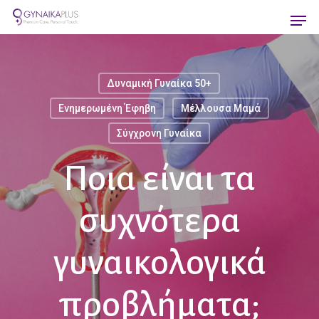
Skip
Men
to
main
content
Δυναμική Γυναίκα 50+
Ενημερωμένη Έφηβη
Μέλλουσα Μαμά
Σύγχρονη Γυναίκα
Ποια είναι τα
συχνότερα
γυναικολογικά
προβλήματα;