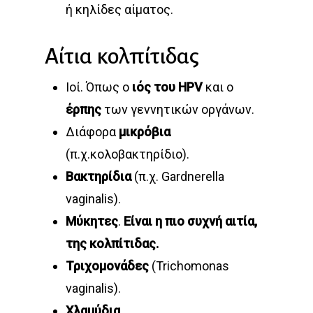
ή κηλίδες αίματος.
Αίτια κολπίτιδας
Ιοί. Όπως ο
ιός του HPV
και ο
έρπης
των γεννητικών οργάνων.
Διάφορα
μικρόβια
(π.χ.κολοβακτηρίδιο).
Βακτηρίδια
(π.χ. Gardnerella
vaginalis).
Μύκητες
.
Είναι η πιο συχνή αιτία,
της κολπίτιδας.
Τριχομονάδες
(Trichomonas
vaginalis).
Χλαμύδια
.