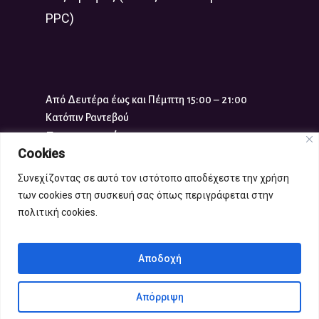
PPC)
Από Δευτέρα έως και Πέμπτη 15:00 – 21:00
Κατόπιν Ραντεβού
Επικοινωνία
Cookies
Τηλ:
210 961 1117
Συνεχίζοντας σε αυτό τον ιστότοπο αποδέχεστε την χρήση
info-x@gynaikaplus.eu
των cookies στη συσκευή σας όπως περιγράφεται στην
πολιτική cookies.
Copyright 2021 gynaikaplus.eu |
Αποδοχή
Όροι χρήσης
Απόρριψη
Produced by
eTouch
for
Decade