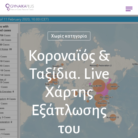
Skip
Men
to
main
content
Χωρίς κατηγορία
Κοροναϊός &
Ταξίδια. Live
Χάρτης
Εξάπλωσης
του