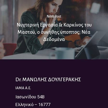
Next Post
Νυχτερινή Εργασία & Καρκίνος του
Μαστού, ο συνήθης ύποπτος; Νέα
Δεδομένα
Dr. ΜΑΝΩΛΗΣ ΔΟΥΛΓΕΡΑΚΗΣ
IAMA A.E.
Ιασωνίδου 54Β
Ελληνικό – 16777