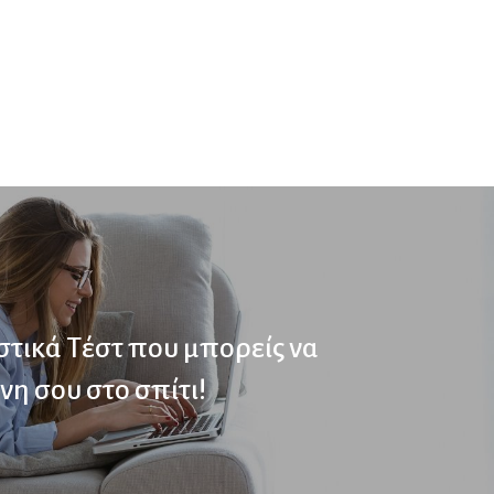
στικά Τέστ που μπορείς να
νη σου στο σπίτι!