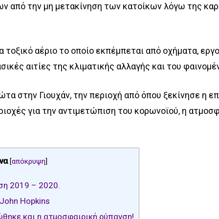
ν από την μη μετακίνηση των κατοίκων λόγω της κα
να τοξικό αέριο το οποίο εκπέμπεται από οχήματα, εργ
ασικές αιτίες της κλιματικής αλλαγής και του φαινομέ
α στην Γιουχάν, την περιοχή από όπου ξεκίνησε η επι
ριοχές για την αντιμετώπιση του κορωνοϊού, η ατμοσ
να
[
απόκρυψη
]
η 2019 – 2020.
John Hopkins
ώθηκε και η ατμοσφαιρική ρύπανση!