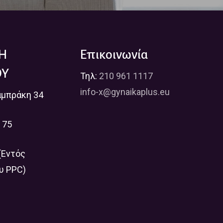
ΛΗ
Επικοινωνία
ΟΥ
Τηλ:
210 961 1117
info-x@gynaikaplus.eu
αμπράκη 34
 75
(Εντός
υ PPC)