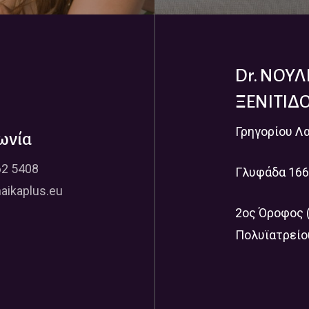
Dr. ΝΟΥ
ΞΕΝΙΤΙΔ
Γρηγορίου Λ
ωνία
62 5408
Γλυφάδα 166
aikaplus.eu
2ος Όροφος 
Πολυϊατρείο