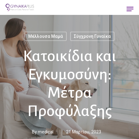
Skip
Men
to
main
content
Μέλλουσα Μαμά
Σύγχρονη Γυναίκα
Κατοικίδια και
Εγκυμοσύνη:
Μέτρα
Προφύλαξης
By
medical
21 Μαρτίου, 2023