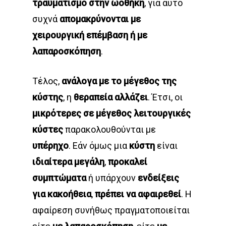
τραυματισμό στην ωοθήκη
, για αυτό
συχνά
απομακρύνονται με
χειρουργική
επέμβαση ή
με
λαπαροσκόπηση
.
Τέλος,
ανάλογα με το μέγεθος της
κύστης
, η
θεραπεία αλλάζει
. Έτσι, οι
μικρότερες
σε μέγεθος λειτουργικές
κύστες
παρακολουθούνται με
υπέρηχο
. Εάν όμως μια
κύστη
είναι
ιδιαίτερα μεγάλη
,
προκαλεί
συμπτώματα
ή υπάρχουν
ενδείξεις
για κακοήθεια
,
πρέπει να αφαιρεθεί
. Η
αφαίρεση συνήθως πραγματοποιείται