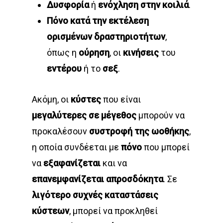
Δυσφορία
ή
ενόχληση στην κοιλιά
.
Πόνο κατά την εκτέλεση
ορισμένων δραστηριοτήτων
,
όπως η
ούρηση
, οι
κινήσεις
του
εντέρου
ή το
σεξ
.
Ακόμη, οι
κύστες
που είναι
μεγαλύτερες σε μέγεθος
μπορούν να
προκαλέσουν
συστροφή της ωοθήκης
,
η οποία συνδέεται με
πόνο
που μπορεί
να
εξαφανίζεται
και να
επανεμφανίζεται απροσδόκητα
. Σε
λιγότερο συχνές καταστάσεις
κύστεων
, μπορεί να προκληθεί