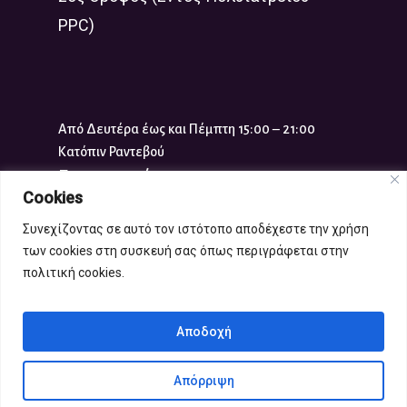
PPC)
Από Δευτέρα έως και Πέμπτη 15:00 – 21:00
Κατόπιν Ραντεβού
Επικοινωνία
Cookies
Τηλ:
210 961 1117
Συνεχίζοντας σε αυτό τον ιστότοπο αποδέχεστε την χρήση
info-x@gynaikaplus.eu
των cookies στη συσκευή σας όπως περιγράφεται στην
πολιτική cookies.
Copyright 2021 gynaikaplus.eu |
Αποδοχή
Όροι χρήσης
Απόρριψη
Produced by
eTouch
for
Decade