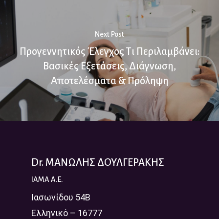
Next Post
Προγεννητικός Έλεγχος Τι Περιλαμβάνει:
Βασικές Εξετάσεις, Διάγνωση,
Αποτελέσματα & Πρόληψη
Dr. ΜΑΝΩΛΗΣ ΔΟΥΛΓΕΡΑΚΗΣ
IAMA A.E.
Ιασωνίδου 54Β
Ελληνικό – 16777