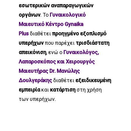
εσωτερικών
αναπαραγωγικών
οργάνων
. To
Γυναικολογικό
Μαιευτικό Κέντρο
Gynaika
Plus
διαθέτει
προηγμένο εξοπλισμό
υπερήχων
που παρέχει
τρισδιάστατη
απεικόνιση
, ενώ o
Γυναικολόγος,
Λαπαροσκόπος και Χειρουργός
Μαιευτήρας Dr. Μανώλης
Δουλγεράκης
διαθέτει
εξειδικευμένη
εμπειρία
και
κατάρτιση
στη χρήση
των υπερήχων.