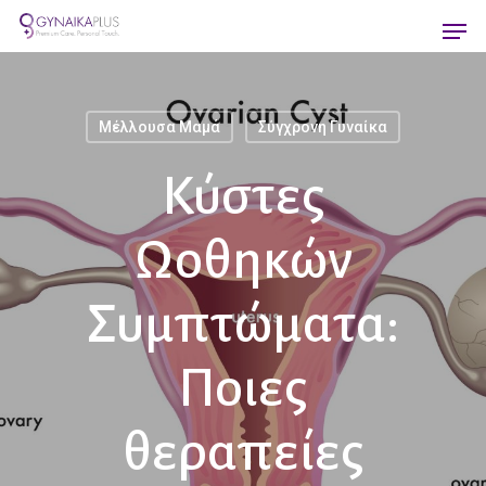
Skip
Men
to
main
content
Μέλλουσα Μαμά
Σύγχρονη Γυναίκα
Κύστες
Ωοθηκών
Συμπτώματα:
Ποιες
θεραπείες