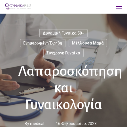
Skip
Men
to
main
content
Δυναμική Γυναίκα 50+
Ενημερωμένη Έφηβη
Μέλλουσα Μαμά
Σύγχρονη Γυναίκα
Λαπαροσκόπηση
και
Γυναικολογία
By
medical
16 Φεβρουαρίου, 2023