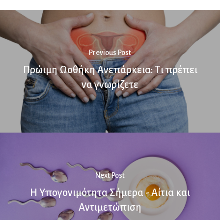
Previous Post
Πρώιμη Ωοθήκη Ανεπάρκεια: Τι πρέπει
να γνωρίζετε
Next Post
Η Υπογονιμότητα Σήμερα - Αίτια και
Αντιμετώπιση