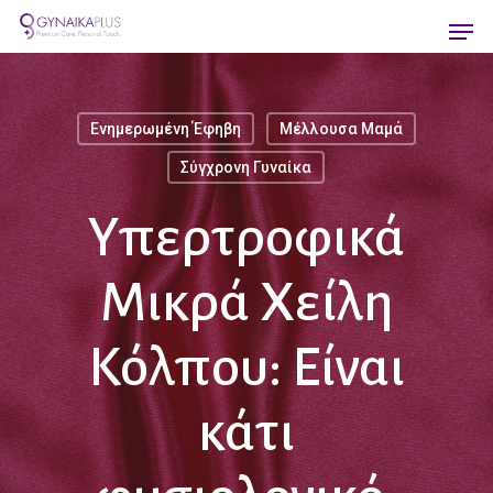
Skip
Men
to
main
content
Ενημερωμένη Έφηβη
Μέλλουσα Μαμά
Σύγχρονη Γυναίκα
Υπερτροφικά
Μικρά Χείλη
Κόλπου: Είναι
κάτι